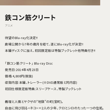
鉄コン筋クリート
アニメ
待望のBlu-ray化決定!!
劇場公開から7年の歳月を経て、遂にBlu-ray化が決定!!
本編ディスクに加え、初回限定版は特製ブックレット他特典付き!!
「鉄コン筋クリート」 Blu-ray Disc
発売日:2014年4月23日
価格:4,800円(税抜)
収録内容:本編、トレーラー(※DVD通常版と同内容)
初回仕様限定版特典:スリーブケース、特製ブックレット
義理と人情とヤクザの“地獄”の町(宝町)。
自由に飛び回る<ネコ>＝2人の少年、クロとシロのたった一つの住処。