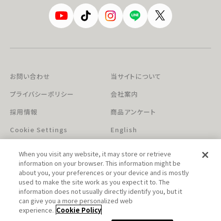
お問い合わせ
当サイトについて
プライバシーポリシー
会社案内
採用情報
商品アンケート
Cookie Settings
English
When you visit any website, it may store or retrieve
information on your browser. This information might be
about you, your preferences or your device and is mostly
used to make the site work as you expect it to. The
information does not usually directly identify you, but it
can give you a more personalized web
このホームページに掲載されている著作物の無断利用を禁じます。
experience.
Cookie Policy