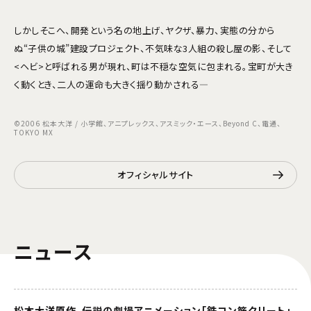
しかしそこへ、開発という名の地上げ、ヤクザ、暴力、実態の分から
ぬ“子供の城”建設プロジェクト、不気味な3人組の殺し屋の影、そして
<ヘビ>と呼ばれる男が現れ、町は不穏な空気に包まれる。宝町が大き
く動くとき、二人の運命も大きく揺り動かされる―
©2006 松本大洋 / 小学館、アニプレックス、アスミック・エース、Beyond C、電通、
TOKYO MX
オフィシャルサイト
ニュース
松本大洋原作、伝説の劇場アニメーション「鉄コン筋クリート」