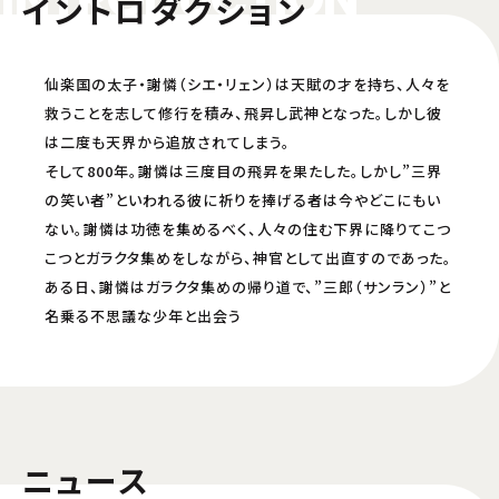
イントロダクション
仙楽国の太子・謝憐（シエ・リェン）は天賦の才を持ち、人々を
救うことを志して修行を積み、飛昇し武神となった。しかし彼
は二度も天界から追放されてしまう。
そして800年。謝憐は三度目の飛昇を果たした。しかし”三界
の笑い者”といわれる彼に祈りを捧げる者は今やどこにもい
ない。謝憐は功徳を集めるべく、人々の住む下界に降りてこつ
こつとガラクタ集めをしながら、神官として出直すのであった。
ある日、謝憐はガラクタ集めの帰り道で、”三郎（サンラン）”と
名乗る不思議な少年と出会う
ニュース