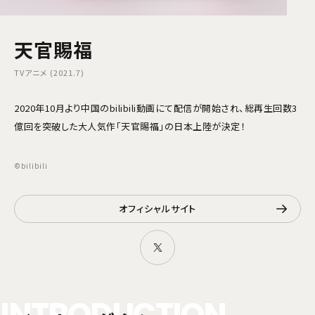
天官賜福
TVアニメ (2021.7)
2020年10月より中国のbilibili動画にて配信が開始され、総再生回数3
億回を突破した大人気作「天官賜福」の日本上陸が決定！
©bilibili
オフィシャルサイト
I
N
T
R
O
D
U
C
T
I
O
N