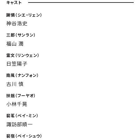
キャスト
謝憐（シエ・リェン）
神谷浩史
三郎（サンラン）
福山 潤
霊文（リンウェン）
日笠陽子
南風（ナンフォン）
古川 慎
扶揺（フーヤオ）
小林千晃
裴茗（ペイ・ミン）
諏訪部順一
裴宿（ペイ・シュウ）