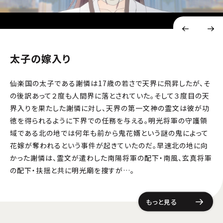
太子の嫁入り
仙楽国の太子である謝憐は17歳の若さで天界に飛昇したが、そ
の後訳あって２度も人間界に落とされていた。そして３度目の天
界入りを果たした謝憐に対し、天界の第一文神の霊文は彼が功
徳を得られるように下界での任務を与える。明光将軍の守護領
域である北の地では何年も前から鬼花婿という謎の鬼によって
花嫁が奪われるという事件が起きていたのだ。早速北の地に向
かった謝憐は、霊文が遣わした南陽将軍の配下・南風、玄真将軍
の配下・扶揺と共に明光廟を捜すが…。
もっと見る