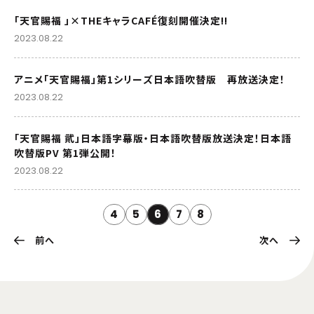
「天官賜福 」×THEキャラCAFÉ復刻開催決定!!
2023.08.22
アニメ「天官賜福」第1シリーズ日本語吹替版 再放送決定！
2023.08.22
「天官賜福 貮」日本語字幕版・日本語吹替版放送決定！日本語
吹替版PV 第1弾公開！
2023.08.22
4
5
6
7
8
前へ
次へ