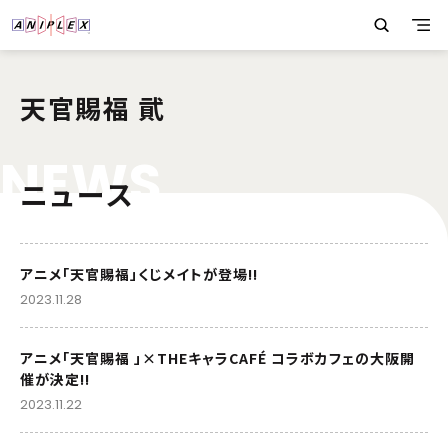
天官賜福 貮
N
E
W
S
ニュース
アニメ「天官賜福」くじメイトが登場!!
2023.11.28
アニメ「天官賜福 」×THEキャラCAFÉ コラボカフェの大阪開
催が決定!!
2023.11.22