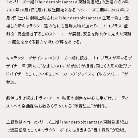
TVシリーズ一期『Thunderbolt Fantasy 東離劍遊紀』の放送から2年、
2018年10月1日（月）に放送開始となるTVシリーズ二期は、2017年12
月2日（土）に劇場上映された『Thunderbolt Fantasy 生死一劍』で登
場した新キャラクター達の他にも登場人物が加わり、ニトロプラス“虚
淵玄” 完全書き下ろしのストーリーが展開。安息を得たかに見えた東離
で、魔劍をめぐる新たな戦いが幕をあける。
キャラクターデザインはTVシリーズ一期に続き、ニトロプラスが率いるデ
ザイナー陣（新たに“なまにくATK”が参加）が担当。同じく人形の造形ア
ドバイザーとして、フィギュアメーカーの“グッドスマイルカンパニー”が
参加。
劇伴も引き続き、ドラマ・アニメ・映画の劇伴を中心に手がけ、アーティ
ストへの楽曲提供も数多く行っている“澤野弘之”が制作。
主題歌は本作TVシリーズ二期『Thunderbolt Fantasy 東離劍遊紀2』
で浪巫謠役としてキャラクターボイスも担当する”西川貴教”が歌唱。