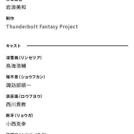
岩浪美和
制作
Thunderbolt Fantasy Project
キャスト
凜雪鴉（リンセツア）
鳥海浩輔
殤不患（ショウフカン）
諏訪部順一
浪巫謠（ロウフヨウ）
西川貴教
聆牙（リョウガ）
小西克幸