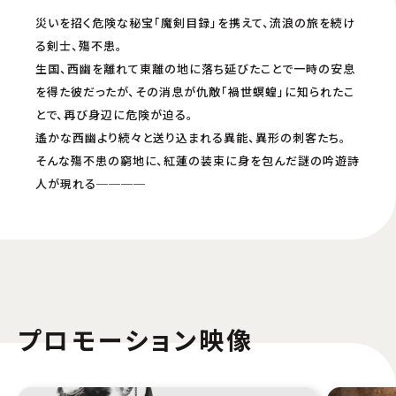
災いを招く危険な秘宝「魔剣目録」を携えて、流浪の旅を続け
る剣士、殤不患。
生国、西幽を離れて東離の地に落ち延びたことで一時の安息
を得た彼だったが、その消息が仇敵「禍世螟蝗」に知られたこ
とで、再び身辺に危険が迫る。
遙かな西幽より続々と送り込まれる異能、異形の刺客たち。
そんな殤不患の窮地に、紅蓮の装束に身を包んだ謎の吟遊詩
人が現れる────
プロモーション映像