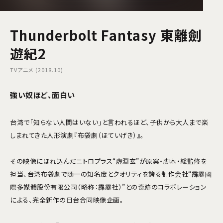
Thunderbolt Fantasy 東離劍
遊紀2
TVアニメ (2018.10)
強い奴ほど、面白い
台湾で「知らない人間はいない」と言われるほど、子供から大人まで楽
しまれてきた人形演劇『布袋劇（ほていげき）』。
その映像にほれ込んだニトロプラス“虚淵玄”が原案・脚本・総監修を
担当、台湾布袋劇で随一の知名度とクオリティを誇る制作会社“霹靂國
際多媒體股份有限公司（略称：霹靂社）”との奇跡のコラボレーション
による、完全新作の日台合同映像企画。