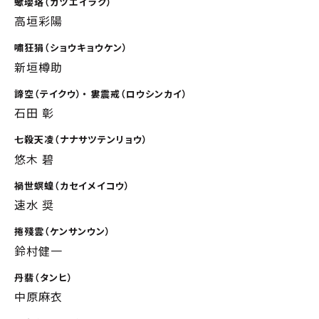
蠍瓔珞（カツエイラク）
高垣彩陽
嘯狂狷（ショウキョウケン）
新垣樽助
諦空（テイクウ）・ 婁震戒（ロウシンカイ）
石田 彰
七殺天凌（ナナサツテンリョウ）
悠木 碧
禍世螟蝗（カセイメイコウ）
速水 奨
捲殘雲（ケンサンウン）
鈴村健一
丹翡（タンヒ）
中原麻衣