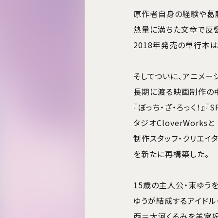
原作者自身の経験や葛
熱量に満ちた文章で反
2018年発売の単行本
そしてついに、アニメー
長期に渡る映画制作の
『ぼっち・ざ・ろっく！』『
タジオCloverWorksと
制作スタッフ・クリエイ
を新たに再構築した。
15歳の主人公・東ゆう
ゆうが結成するアイドル
西＝大河くるみを羊宮