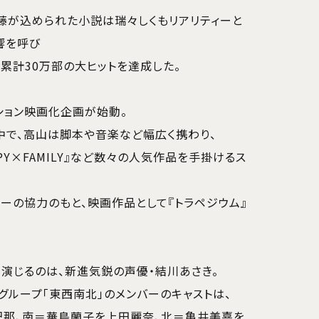
藤が込められた小説は瑞々しくもリアリティーと
響を呼び
は累計30万部の大ヒットを達成した。
ション映画化企画が始動。
中で、高山は脚本や音楽など幅広く携わり、
SPY×FAMILY』など数々の人気作品を手掛けるス
ターの協力のもと、映画作品として『トラペジウム』
を演じるのは、新進気鋭の声優・結川あさき。
グループ「東西南北」のメンバーのキャストは、
妃那、南＝華鳥蘭子を上田麗奈、北＝亀井美嘉を