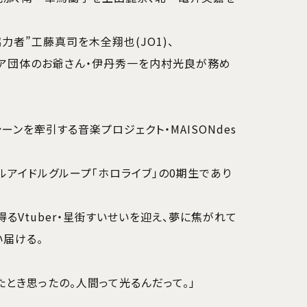
力者”工藤真司を木全翔也(JO1)、
ィア団体のお爺さん・伊丹秀一を内村光良が務め
ンを牽引する音楽プロジェクト・MAISONdes
ルアイドルグループ「ホロライブ」の0期生であり
るVtuber・星街すいせいを迎え、夢に焦がれて
い届ける。
たとき思ったの。人間って光るんだって。」