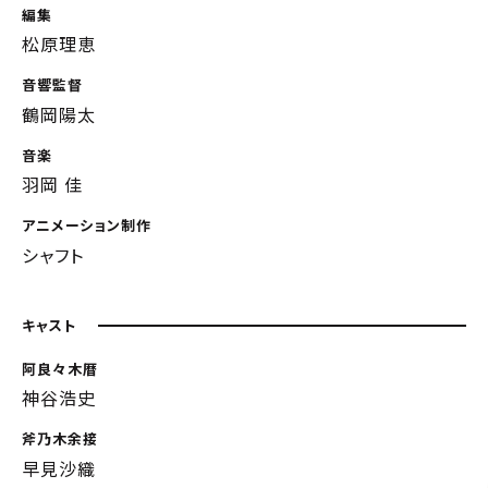
編集
松原理恵
音響監督
鶴岡陽太
音楽
羽岡 佳
アニメーション制作
シャフト
キャスト
阿良々木暦
神谷浩史
斧乃木余接
早見沙織