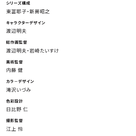
シリーズ構成
東冨耶子・新房昭之
キャラクターデザイン
渡辺明夫
総作画監督
渡辺明夫・岩崎たいすけ
美術監督
内藤 健
カラ－デザイン
滝沢いづみ
色彩設計
日比野 仁
撮影監督
江上 怜