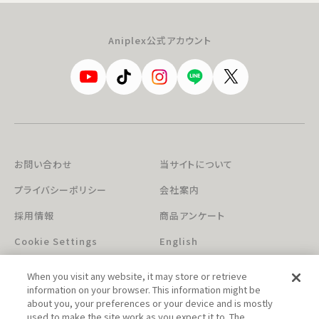
Aniplex公式アカウント
お問い合わせ
当サイトについて
プライバシーポリシー
会社案内
採用情報
商品アンケート
Cookie Settings
English
When you visit any website, it may store or retrieve
information on your browser. This information might be
about you, your preferences or your device and is mostly
used to make the site work as you expect it to. The