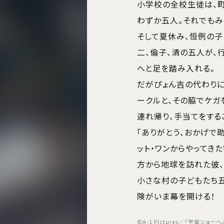
小学校の全校生徒は、
わずか五人。それでもみ
そして夏休み、恒例の子
二、倫子、清の五人が、
へと足を踏み入れる。
だがぴょん吉の代わり
ークルと、その脇でケガ
連れ帰り、手当てをする
「ありがとう、おかげで
ット・ワンからやってき
方から地球を訪れた彼、
小さな村の子どもたち
険がいま幕を開ける！
©A-1 Pictures／「宇宙ショ