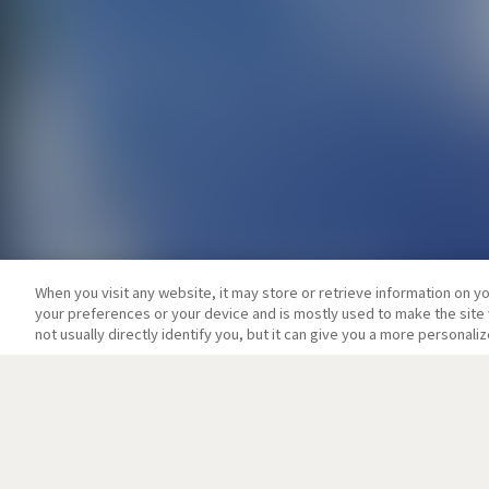
When you visit any website, it may store or retrieve information on y
your preferences or your device and is mostly used to make the site 
not usually directly identify you, but it can give you a more personal
ニュース