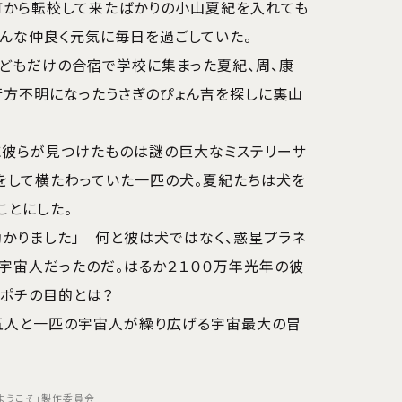
町から転校して来たばかりの小山夏紀を入れても
んな仲良く元気に毎日を過ごしていた。
どもだけの合宿で学校に集まった夏紀、周、康
行方不明になったうさぎのぴょん吉を探しに裏山
に彼らが見つけたものは謎の巨大なミステリーサ
をして横たわっていた一匹の犬。夏紀たちは犬を
ことにした。
助かりました」 何と彼は犬ではなく、惑星プラネ
た宇宙人だったのだ。はるか２１００万年光年の彼
ポチの目的とは？
五人と一匹の宇宙人が繰り広げる宇宙最大の冒
ーへようこそ」製作委員会