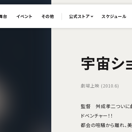
舞台
イベント
その他
公式ストア
スケジュール
宇宙シ
劇場上映 (2010.6)
監督 舛成孝二ついに劇
ドベンチャー！！
都会の喧騒から離れ、美