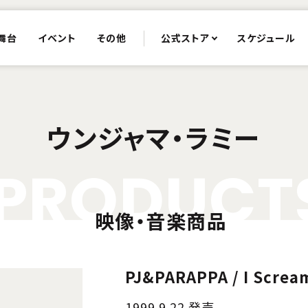
舞台
イベント
その他
公式ストア
スケジュール
ウンジャマ・ラミー
P
R
O
D
U
C
T
映像・音楽商品
PJ&PARAPPA / I Sc
1999.9.22 発売