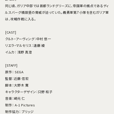
同じ頃、ガリア中部では首都ランドグリーズに、帝国軍の拠点であるディ
ルスバーグ橋頭堡の脅威が迫っていた。義勇軍第７小隊を含むガリア軍
は、攻略作戦に入る。
[CAST]
クルト・アーヴィング：中村 悠一
リエラ・マルセリス：遠藤 綾
イムカ： 浅野 真澄
[STAFF]
原作： SEGA
監督：近藤 信宏
脚本：大野木 寛
キャラクターデザイン：只野 和子
音楽：崎元 仁
制作： A-1 Pictures
制作協力： ブリッジ