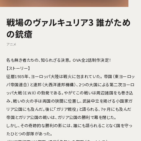
戦場のヴァルキュリア3 誰がため
の銃瘡
アニメ
名も無き者たちの、知られざる決意。 OVA全2話制作決定！
【ストーリー】
征暦1935年、ヨーロッパ大陸は戦火に包まれていた。 帝国（東ヨーロッ
パ帝国連合）と連邦（大西洋連邦機構）、2つの大国による第二次ヨーロ
ッパ大戦（E.W.Ⅱ）の勃発である。やがてこの戦いは周辺諸国をも巻き込
み、戦いの火の手は両国の狭間に位置し、武装中立を掲げる小国家ガ
リア公国にも及んだ。後に「ガリア戦役」と語られる、7ヶ月にも及んだ
帝国とガリア公国の戦いは、ガリア公国の勝利で幕を閉じた。
しかし、その奇跡的な勝利の影には、誰にも語られることなく国を守っ
たひとつの部隊があった。