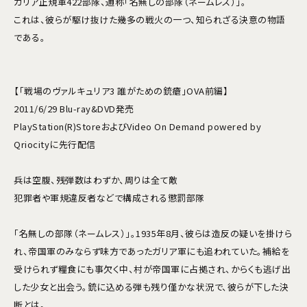
ガリア正規軍422部隊、通称「名無しの部隊（ネームレス）」。
これは、彼らが駆け抜けた幾多の戦火の一つ、知られざる決意の物語
である。
【「戦場のヴァルキュリア3 誰がための銃瘡」OVA前編】
2011/6/29 Blu-ray&DVD発売
PlayStation(R)StoreおよびVideo On Demand powered by
Qriocityに先行配信
兵は空腹、残弾数はわずか、周りは全て敵
犯罪者や軍規違反者などで構成される懲罰部隊
「名無しの部隊（ネームレス）」。1935年8月、彼らは造反の疑いを掛けら
れ、帝国軍のみならず味方であったガリア軍にも追われていた。補給を
受けられず糧食にも事欠く中、村が帝国軍に占拠され、からくも逃げ出
した少女と出会う。銃に込める弾も残り僅かな状況で、彼らが下した決
断とは。