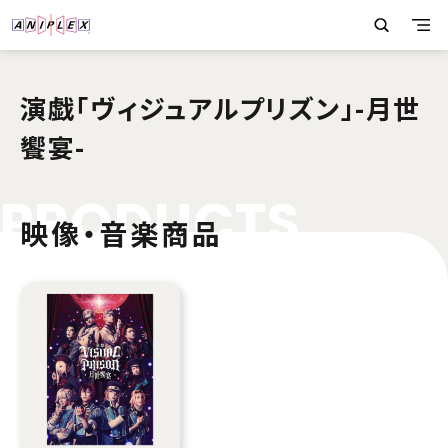
演戯「ヴィジュアルプリズン」-月世
饗宴-
P
R
O
D
U
C
T
S
映像・音楽商品