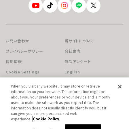
お問い合わせ
当サイトについて
プライバシーポリシー
会社案内
採用情報
商品アンケート
Cookie Settings
English
When you visit any website, it may store or retrieve
information on your browser. This information might be
about you, your preferences or your device and is mostly
used to make the site work as you expect it to. The
information does not usually directly identify you, but it
can give you a more personalized web
このホームページに掲載されている著作物の無断利用を禁じます。
experience.
Cookie Policy
© Aniplex Inc. All rights reserved.