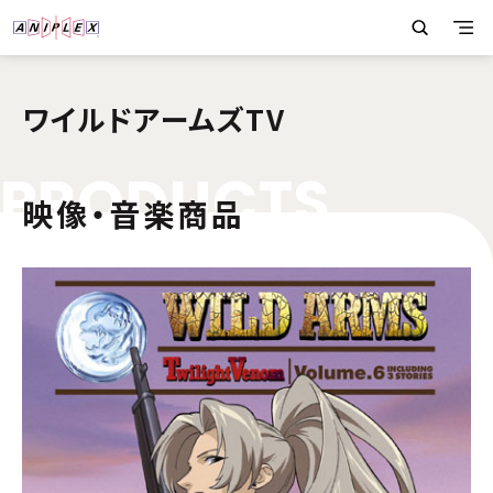
ワイルドアームズTV
P
R
O
D
U
C
T
S
映像・音楽商品