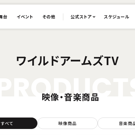
舞台
イベント
その他
公式ストア
スケジュール
ワイルドアームズTV
P
R
O
D
U
C
T
映像・音楽商品
すべて
映像商品
音楽商