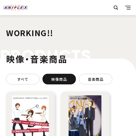
WORKING!!
P
R
O
D
U
C
T
S
映像・音楽商品
すべて
映像商品
音楽商品