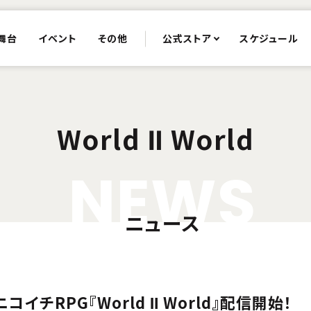
舞台
イベント
その他
公式ストア
スケジュール
World Ⅱ World
N
E
W
S
ニュース
イチRPG『World Ⅱ World』配信開始！