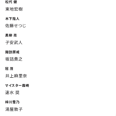
松代 健
東地宏樹
木下陰人
佐藤せつじ
黒柳 亮
子安武人
諏訪原戒
坂詰貴之
冠 茂
井上麻里奈
マイスター霧崎
速水 奨
梓川雪乃
湯屋敦子