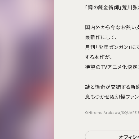
「鋼の錬金術師」荒川弘
国内外から今なお熱い
最新作にして、
月刊「少年ガンガン」に
する本作が、
待望のTVアニメ化決定
謎と怪奇が交錯する新感
息もつかせぬ幻怪ファン
©Hiromu Arakawa/SQUARE EN
オフィシ