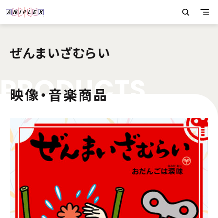
ぜんまいざむらい
P
R
O
D
U
C
T
S
映像・音楽商品