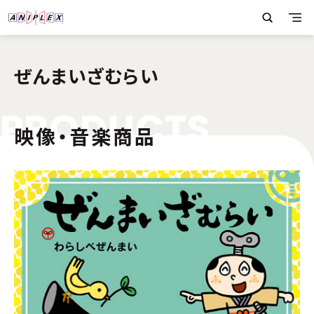
ぜんまいざむらい
P
R
O
D
U
C
T
S
映像・音楽商品