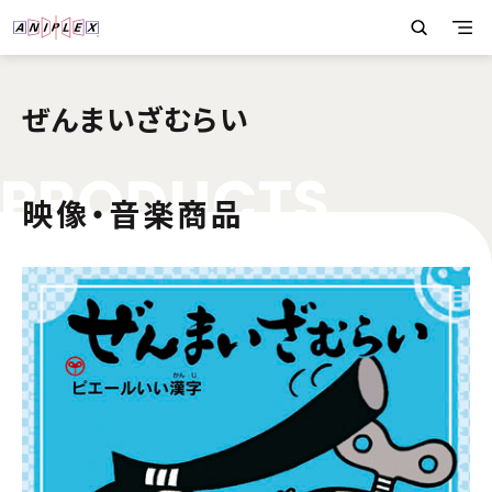
ぜんまいざむらい
P
R
O
D
U
C
T
S
映像・音楽商品