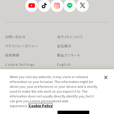
お問い合わせ
当サイトについて
プライバシーポリシー
会社案内
採用情報
商品アンケート
Cookie Settings
English
When you visit any website, it may store or retrieve
information on your browser. This information might be
about you, your preferences or your device and is mostly
used to make the site work as you expect it to. The
information does not usually directly identify you, but it
can give you a more personalized web
このホームページに掲載されている著作物の無断利用を禁じます。
experience.
Cookie Policy
© Aniplex Inc. All rights reserved.