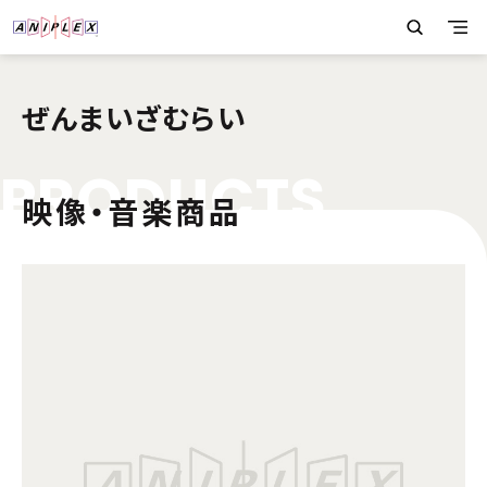
ぜんまいざむらい
P
R
O
D
U
C
T
S
映像・音楽商品