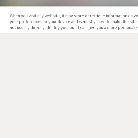
When you visit any website, it may store or retrieve information on y
your preferences or your device and is mostly used to make the site 
not usually directly identify you, but it can give you a more personal
その他トップ
お問い合わせ
当サイトについて