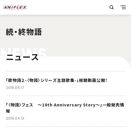
続・終物語
N
E
W
S
ニュース
「歌物語２-〈物語〉シリーズ主題歌集-」視聴動画公開！
2019.04.17
「〈物語〉フェス ～10th Anniversary Story～」一般発売情
報
2019.04.13