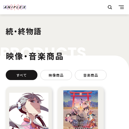
続・終物語
P
R
O
D
U
C
T
S
映像・音楽商品
すべて
映像商品
音楽商品