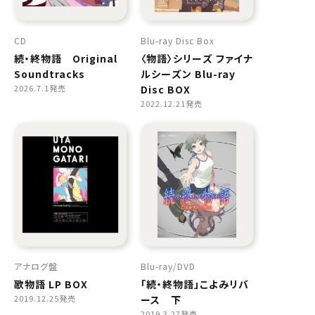
CD
Blu-ray Disc Box
続・終物語 Original
〈物語〉シリーズ ファイナ
Soundtracks
ルシーズン Blu-ray
2026.7.1発売
Disc BOX
2022.12.21発売
アナログ盤
Blu-ray
DVD
歌物語 LP BOX
「続・終物語」こよみリバ
2019.12.25発売
ース 下
2019.3.27発売