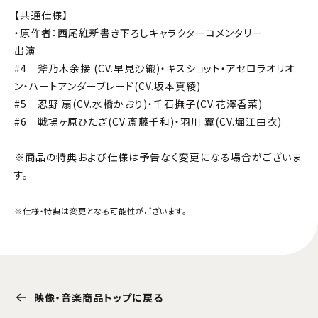
【共通仕様】
・原作者：西尾維新書き下ろしキャラクターコメンタリー
出演
#4 斧乃木余接 (CV.早見沙織)・キスショット・アセロラオリオ
ン・ハートアンダーブレード(CV.坂本真綾)
#5 忍野 扇(CV.水橋かおり)・千石撫子(CV.花澤香菜)
#6 戦場ヶ原ひたぎ(CV.斎藤千和)・羽川 翼(CV.堀江由衣)
※商品の特典および仕様は予告なく変更になる場合がございま
す。
※仕様・特典は変更となる可能性がございます。
映像・音楽商品トップに戻る