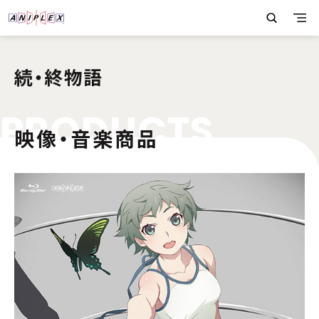
続・終物語
P
R
O
D
U
C
T
S
映像・音楽商品