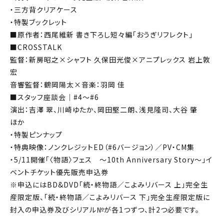
・三方背クリアケース
・特製ブックレット
■原作者：西尾維新 書き下ろし短々編「おうぎリフレクト」
■CROSSTALK
監督：新房昭之×シャフト 久保田光俊×アニプレックス 岩上敦
宏
音響監督：鶴岡陽太×音楽：羽岡 佳
■スタッフ座談会｜#4～#6
演出：吉澤 翠、川崎ゆたか、岡田堅二朗、浅見隆司、大谷 肇
ほか
・特製ピンナップ
・特典映像：ノンクレジットED（#6バージョン）／PV・CM集
・5/11開催「〈物語〉フェス ～10th Anniversary Story～」イ
ベントチケット優先販売申込券
※申込にはBD&DVD「続・終物語／こよみリバース 上」完全生
産限定版、「続・終物語／こよみリバース 下」完全生産限定版に
封入の申込券及びシリアル№が各1つずつ、計2つ必要です。