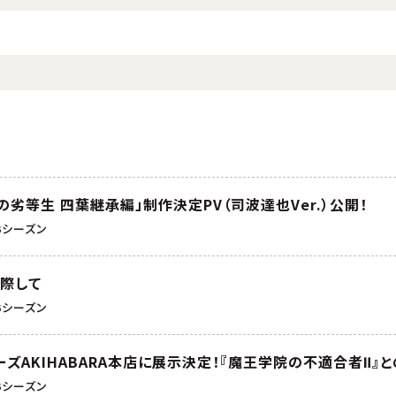
劣等生 四葉継承編」制作決定PV（司波達也Ver.）公開！
3シーズン
際して
3シーズン
ズAKIHABARA本店に展示決定！『魔王学院の不適合者Ⅱ』と
3シーズン