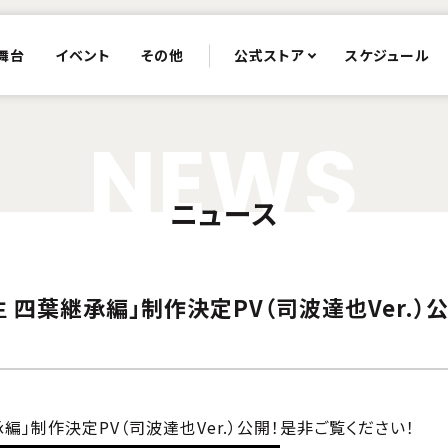
舞台
イベント
その他
公式ストア
スケジュール
N
E
W
S
ニュース
四葉継承編」制作決定PV（司波達也Ver.）公
」制作決定PV（司波達也Ver.）公開！是非ご覧ください！