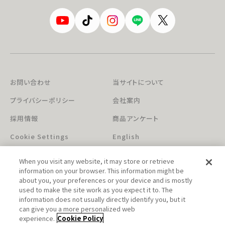
お問い合わせ
当サイトについて
プライバシーポリシー
会社案内
採用情報
商品アンケート
Cookie Settings
English
When you visit any website, it may store or retrieve
information on your browser. This information might be
about you, your preferences or your device and is mostly
used to make the site work as you expect it to. The
information does not usually directly identify you, but it
can give you a more personalized web
このホームページに掲載されている著作物の無断利用を禁じます。
experience.
Cookie Policy