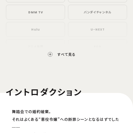
DMM TV
バンダイチャンネル
Hulu
U-NEXT
アニメ放題
FOD
すべて見る
ABEMA
Lemino
AnimeFesta
TELASA（見放題プラン）
イントロダクション
J:COM STREAM（見放題）
milplus見放題パックプライム
舞踏会での婚約破棄。
ニコニコ生放送
ニコニコチャンネル
それはよくある“悪役令嬢”への断罪シーンとなるはずでした
――
配信開始日・配信日時は編成の都合などにより変更となる場合がございます。予めご了