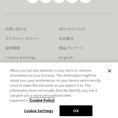
お問い合わせ
当サイトについて
プライバシーポリシー
会社案内
採用情報
商品アンケート
Cookie Settings
English
When you visit any website, it may store or retrieve
information on your browser. This information might be
about you, your preferences or your device and is mostly
used to make the site work as you expect it to. The
information does not usually directly identify you, but it
can give you a more personalized web
このホームページに掲載されている著作物の無断利用を禁じます。
experience.
Cookie Policy
© Aniplex Inc. All rights reserved.
Cookie Settings
OK