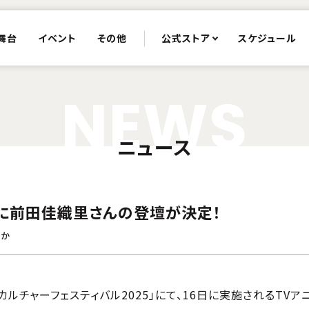
舞台
イベント
その他
公式ストア
スケジュール
N
E
W
S
ニュース
ージに前田佳織里さんの登壇が決定！
うか
プカルチャーフェスティバル2025」にて、16日に実施されるTV