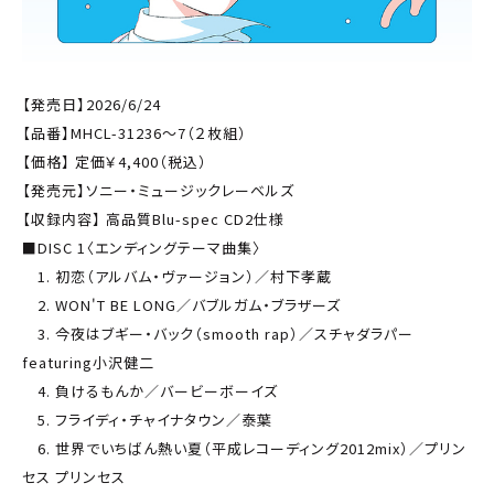
【発売日】2026/6/24
【品番】MHCL-31236～7（２枚組）
【価格】 定価￥4,400（税込）
【発売元】ソニー・ミュージックレーベルズ
【収録内容】 高品質Blu-spec CD2仕様
■DISC 1〈エンディングテーマ曲集〉
1. 初恋（アルバム・ヴァージョン）／村下孝蔵
2. WON'T BE LONG／バブルガム・ブラザーズ
3. 今夜はブギー・バック（smooth rap）／スチャダラパー
featuring小沢健二
4. 負けるもんか／バービーボーイズ
5. フライディ・チャイナタウン／泰葉
6. 世界でいちばん熱い夏（平成レコーディング2012mix）／プリン
セス プリンセス