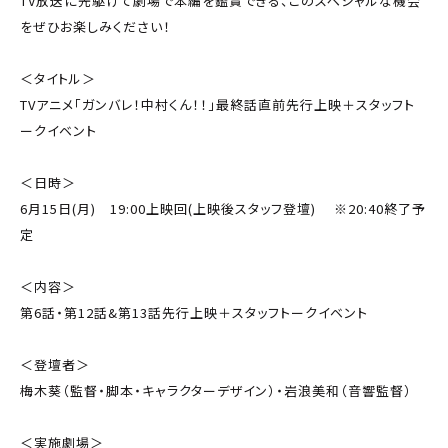
TV放送に先駆けて劇場で本編を鑑賞できる、このスペシャルな機会
をぜひお楽しみください！
＜タイトル＞
TVアニメ「ガンバレ！中村くん！！」最終話直前先行上映＋スタッフト
ークイベント
＜日時＞
6月15日(月) 19:00上映回(上映後スタッフ登壇) ※20:40終了予
定
＜内容＞
第6話・第12話&第13話先行上映＋スタッフトークイベント
＜登壇者＞
梅木葵（監督・脚本・キャラクターデザイン）・岩浪美和（音響監督）
＜実施劇場＞