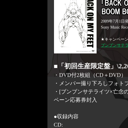
2009年7月1日
Sony Music Reco
★キャンペー
ブンブンサテラ
■「初回生産限定盤」\2,200
・DVD付2枚組（CD＋DVD）
・メンバー撮り下ろしフォト
・[ブンブンサテライツ×亡念
ペーン応募券封入
●収録内容
CD: