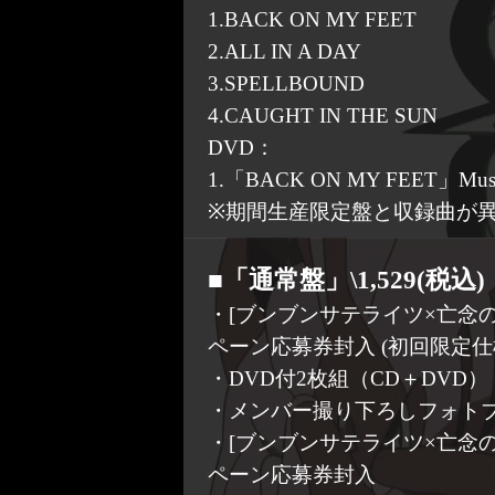
1.BACK ON MY FEET
2.ALL IN A DAY
3.SPELLBOUND
4.CAUGHT IN THE SUN
DVD：
1.「BACK ON MY FEET」Music
※期間生産限定盤と収録曲が
■「通常盤」\1,529(税込) 
・[ブンブンサテライツ×亡念
ペーン応募券封入 (初回限定仕
・DVD付2枚組（CD＋DVD）
・メンバー撮り下ろしフォト
・[ブンブンサテライツ×亡念
ペーン応募券封入