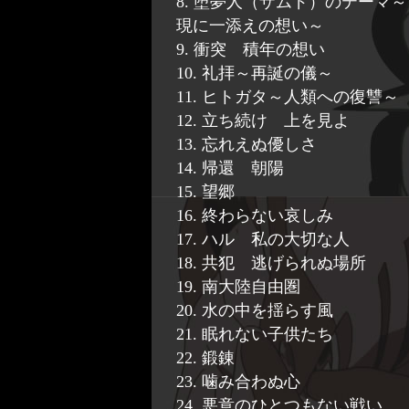
8. 堕夢人（ザムド）のテーマ～
現に一添えの想い～
9. 衝突 積年の想い
10. 礼拝～再誕の儀～
11. ヒトガタ～人類への復讐～
12. 立ち続け 上を見よ
13. 忘れえぬ優しさ
14. 帰還 朝陽
15. 望郷
16. 終わらない哀しみ
17. ハル 私の大切な人
18. 共犯 逃げられぬ場所
19. 南大陸自由圏
20. 水の中を揺らす風
21. 眠れない子供たち
22. 鍛錬
23. 噛み合わぬ心
24. 悪意のひとつもない戦い