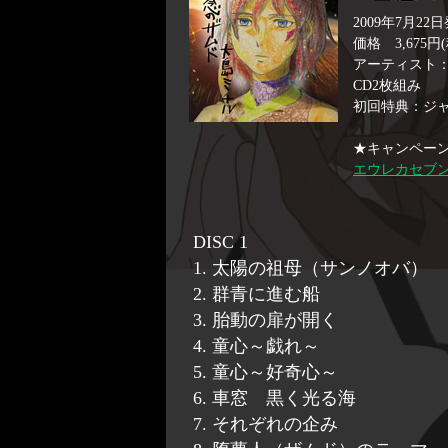
2009年7月22
価格 3,675円
アーティスト
CD2枚組み
初回特典：ジ
★キャンペー
エウレカセブン
DISC 1
1. 太陽の祖母（サンノオバ）
2. 群青に進む船
3. 胎動の扉が開く
4. 童心～戯れ～
5. 童心～好奇心～
6. 車窓 黒く光る海
7. それぞれの企み