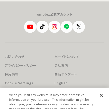
Aniplex公式アカウント
お問い合わせ
当サイトについて
プライバシーポリシー
会社案内
採用情報
商品アンケート
Cookie Settings
English
When you visit any website, it may store or retrieve
information on your browser. This information might be
about you, your preferences or your device and is mostly
used to make the site work as you expect it to. The