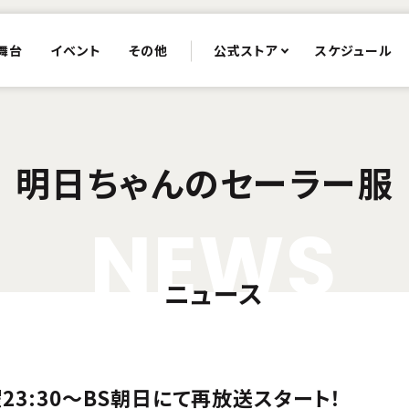
舞台
イベント
その他
公式ストア
スケジュール
明日ちゃんのセーラー服
N
E
W
S
ニュース
曜23:30～BS朝日にて再放送スタート！