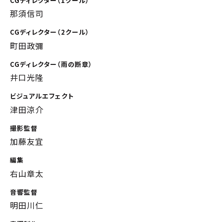
CGディレクター（1クール）
那須信司
CGディレクター（2クール）
町田政彌
CGディレクター（雨の断章）
井口光隆
ビジュアルエフェクト
津田涼介
撮影監督
加藤友宜
編集
右山章太
音響監督
明田川仁