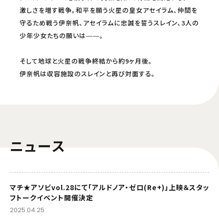
激しさを増す戦争。和平を願う火星の皇女アセイラム、仲間を
守るため戦う伊奈帆、アセイラムに忠誠を誓うスレイン、3人の
少年少女たちの願いは――。
そして地球と火星の戦争終結から約9ヶ月後。
伊奈帆は収容施設のスレインと再び対面する。
ニュース
マチ★アソビvol.28にて「アルドノア・ゼロ(Re+)」上映＆スタッ
フトークイベント開催決定
2025.04.25