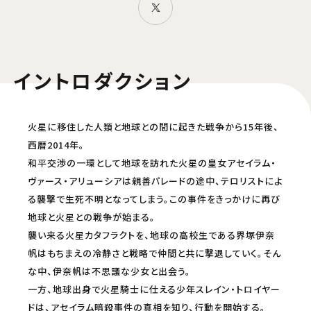
イントロダクション
火星に移住した人類と地球との間に起きた戦争から15年後、
西暦2014年。
和平交渉の一環として地球を訪れた火星の皇女アセイラム・
ヴァース・アリューシアは親善パレードの途中、テロリストによ
る襲撃で生死不明となってしまう。この事件をきっかけに再び
地球と火星との戦争が始まる。
襲い来る火星カタフラクトを、地球の高校生である界塚伊奈
帆はもちまえの冷静さと戦略で仲間と共に撃退していく。そん
な中、伊奈帆は不思議な少女と出会う。
一方、地球出身で火星騎士に仕える少年スレイン・トロイヤー
ドは、アセイラム暗殺事件の真相を知り、行動を開始する。