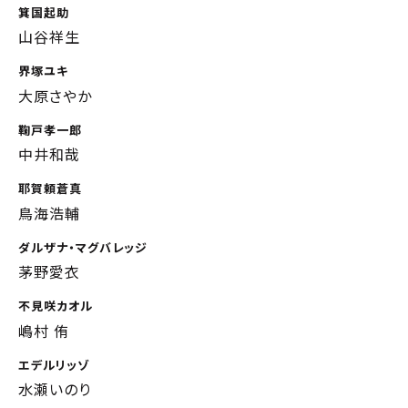
箕国起助
山谷祥生
界塚ユキ
大原さやか
鞠戸孝一郎
中井和哉
耶賀頼蒼真
鳥海浩輔
ダルザナ・マグバレッジ
茅野愛衣
不見咲カオル
嶋村 侑
エデルリッゾ
水瀬いのり