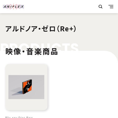
アルドノア・ゼロ（Re+）
P
R
O
D
U
C
T
S
映像・音楽商品
Blu-ray Disc Box