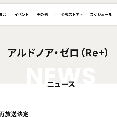
舞台
イベント
その他
公式ストア
スケジュール
アルドノア・ゼロ（Re+）
N
E
W
S
ニュース
」再放送決定