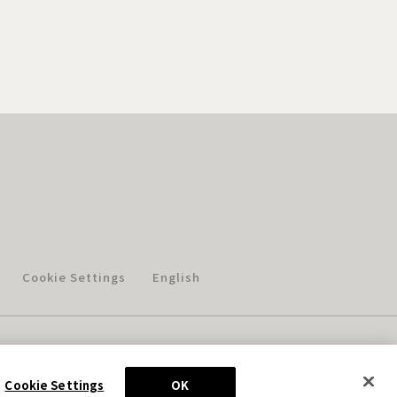
Cookie Settings
English
このホームページに掲載されている著作物の無断利用を禁じます。
© Aniplex Inc. All rights reserved.
Cookie Settings
OK