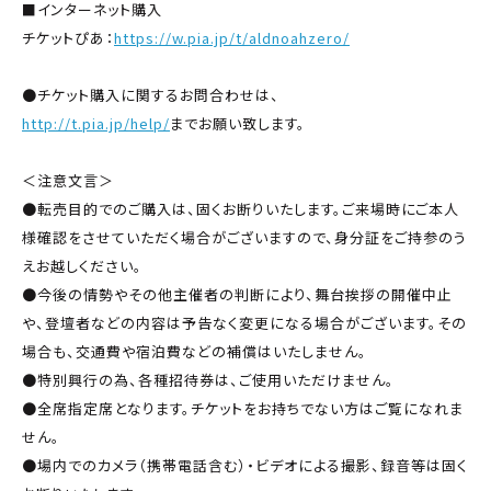
■インターネット購入
チケットぴあ：
https://w.pia.jp/t/aldnoahzero/
●チケット購入に関するお問合わせは、
http://t.pia.jp/help/
までお願い致します。
＜注意文言＞
●転売目的でのご購入は、固くお断りいたします。ご来場時にご本人
様確認をさせていただく場合がございますので、身分証をご持参のう
えお越しください。
●今後の情勢やその他主催者の判断により、舞台挨拶の開催中止
や、登壇者などの内容は予告なく変更になる場合がございます。その
場合も、交通費や宿泊費などの補償はいたしません。
●特別興行の為、各種招待券は、ご使用いただけません。
●全席指定席となります。チケットをお持ちでない方はご覧になれま
せん。
●場内でのカメラ（携帯電話含む）・ビデオによる撮影、録音等は固く