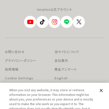
Aniplex公式アカウント
お問い合わせ
当サイトについて
プライバシーポリシー
会社案内
採用情報
商品アンケート
Cookie Settings
English
When you visit any website, it may store or retrieve
information on your browser. This information might be
about you, your preferences or your device and is mostly
used to make the site work as you expect it to. The
information does not usually directly identify you, but it