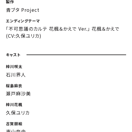
製作
青ブタ Project
エンディングテーマ
「不可思議のカルテ 花楓＆かえで Ver.」 花楓＆かえで
(CV:久保ユリカ)
キャスト
梓川咲太
石川界人
桜島麻衣
瀬戸麻沙美
梓川花楓
久保ユリカ
古賀朋絵
東山奈央