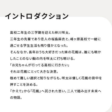
配信開始日・配信日時は編成の都合などにより変更となる場合がございます。予めご了
イントロダクション
承ください。
都度課金配信
高校二年生の三学期を迎えた梓川咲太。
ビデオマーケット
music.jp
三年生の先輩であり恋人の桜島麻衣と、峰ヶ原高校で一緒に
過ごせる学生生活も残り僅かとなった。
配信開始日・配信日時は編成の都合などにより変更となる場合がございます。予めご了
そんななか、長年おうち大好きだった妹の花楓は、誰にも明か
承ください。
したことのない胸の内を咲太に打ち明ける。
「お兄ちゃんが行ってる高校に行きたい」
それは花楓にとって大きな決意。
極めて難しい選択と知りながらも、咲太は優しく花楓の背中を
押すことを決める。
『かえで』から『花楓』へ託された思い。二人で踏み出す未来へ
の物語。