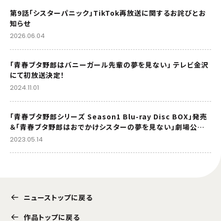
第9話「シスターパニック」TikTok再放送に関するお詫びとお
知らせ
2026.06.04
「青春ブタ野郎はバニーガール先輩の夢を見ない」 テレビ金沢
にて初放送決定！
2024.11.01
「青春ブタ野郎シリーズ Season1 Blu-ray Disc BOX」発売
＆「青春ブタ野郎はおでかけシスターの夢を見ない」劇場公開
記念 パネル展示＆プレゼントキャンペーン実施のご案内
2023.05.14
ニューストップに戻る
作品トップに戻る