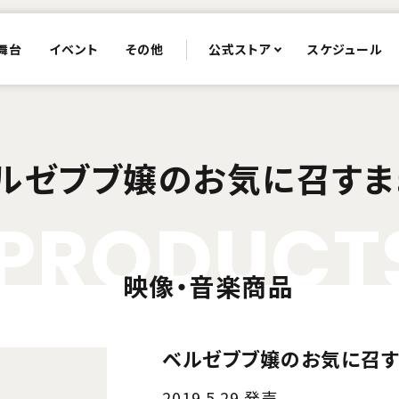
舞台
イベント
その他
公式ストア
スケジュール
ルゼブブ嬢のお気に召すま
P
R
O
D
U
C
T
映像・音楽商品
ベルゼブブ嬢のお気に召す
2019.5.29 発売