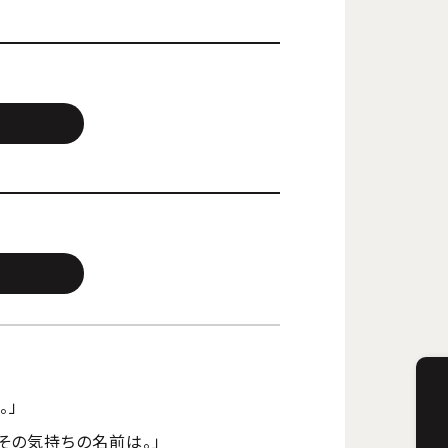
。」
その気持ちの名前は。」