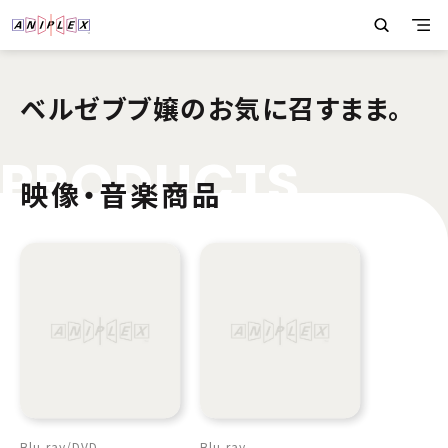
ベルゼブブ嬢のお気に召すまま。
P
R
O
D
U
C
T
S
映像・音楽商品
Blu-ray
DVD
Blu-ray