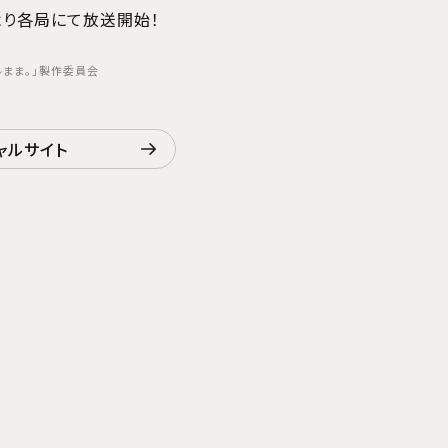
)より各局にて放送開始！
「ベルまま。」製作委員会
ャルサイト