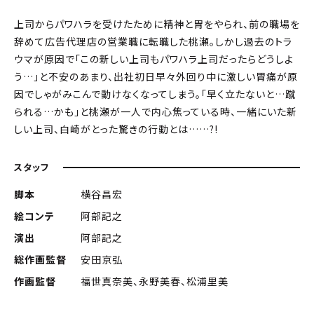
上司からパワハラを受けたために精神と胃をやられ、前の職場を
辞めて広告代理店の営業職に転職した桃瀬。しかし過去のトラ
ウマが原因で「この新しい上司もパワハラ上司だったらどうしよ
う…」と不安のあまり、出社初日早々外回り中に激しい胃痛が原
因でしゃがみこんで動けなくなってしまう。「早く立たないと…蹴
られる…かも」と桃瀬が一人で内心焦っている時、一緒にいた新
しい上司、白崎がとった驚きの行動とは……?!
スタッフ
脚本
横谷昌宏
絵コンテ
阿部記之
演出
阿部記之
総作画監督
安田京弘
作画監督
福世真奈美、永野美春、松浦里美