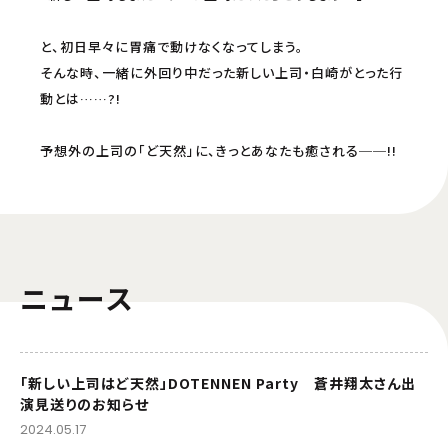
auスマートパスプレミアム
milplus見放題パックプライム
と、初日早々に胃痛で動けなくなってしまう。
そんな時、一緒に外回り中だった新しい上司・白崎がとった行
配信開始日・配信日時は編成の都合などにより変更となる場合がございます。予めご了
承ください。
動とは……?!
予想外の上司の「ど天然」に、きっとあなたも癒される──!!
ニュース
「新しい上司はど天然」DOTENNEN Party 蒼井翔太さん出
演見送りのお知らせ
2024.05.17