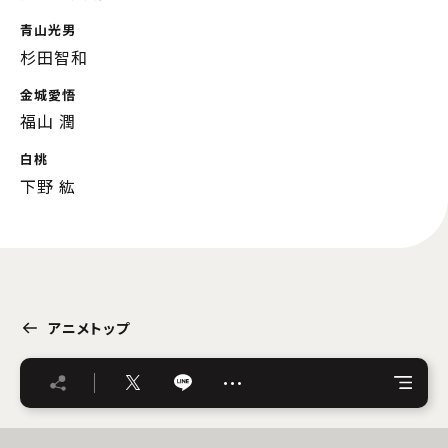
青山光男
杉田智和
金城愛悟
福山 潤
白桃
下野 紘
アニメトップ
…