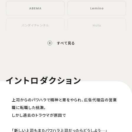
ABEMA
Lemino
バンダイチャンネル
Hulu
FOD
Prime Video
すべて見る
Netflix
ニコニコチャンネル
イントロダクション
ニコニコ生放送
調整中
上司からのパワハラで精神と胃をやられ、広告代理店の営業
職に転職した桃瀬。
2023年10月10日(火)より 24:00～
しかし過去のトラウマが原因で
TELASA
J:COMオンデマンドメガパック
「新しい上司もまたパワハラ上司だったらどうしよう…」