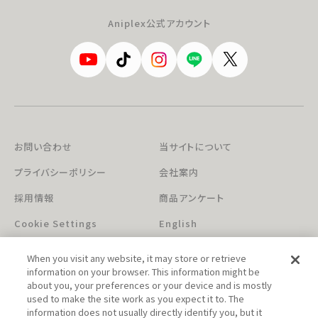
Aniplex公式アカウント
お問い合わせ
当サイトについて
プライバシーポリシー
会社案内
採用情報
商品アンケート
Cookie Settings
English
When you visit any website, it may store or retrieve
information on your browser. This information might be
about you, your preferences or your device and is mostly
used to make the site work as you expect it to. The
information does not usually directly identify you, but it