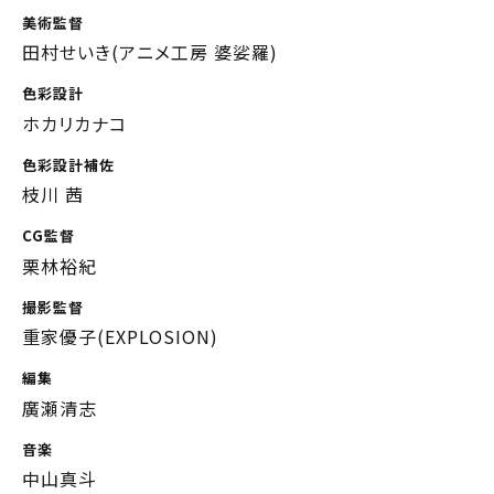
美術監督
田村せいき(アニメ工房 婆娑羅)
色彩設計
ホカリカナコ
色彩設計補佐
枝川 茜
CG監督
栗林裕紀
撮影監督
重家優子(EXPLOSION)
編集
廣瀬清志
音楽
中山真斗