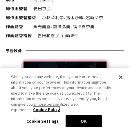
総作画監督
安田京弘
総作画監督補佐
小林茉利奈、摺󠄀木沙織、岩崎令奈
作画監督
永野美春、前澤弘美、福世真奈美
作画監督補佐
吉田和香子、山崎浩平
予告映像
When you visit any website, it may store or retrieve
information on your browser. This information might be
about you, your preferences or your device and is mostly
used to make the site work as you expect it to. The
information does not usually directly identify you, but it
can give you a more personalized web
experience.
Cookie Policy
…
Cookie Settings
OK