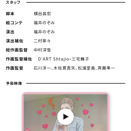
スタッフ
脚本
横谷昌宏
絵コンテ
福井のぞみ
演出
福井のぞみ
演出補佐
二村寧々
総作画監督
中村深雪
作画監督補佐
D′ART Shtajio・三宅舞子
作画監督
石川洋一、木佐貫真矢、松浦里美、斉藤準一
予告映像