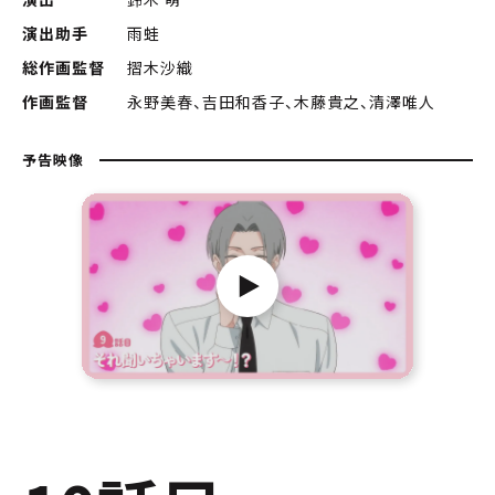
演出助手
雨蛙
総作画監督
摺󠄀木沙織
作画監督
永野美春、吉田和香子、木藤貴之、清澤唯人
予告映像