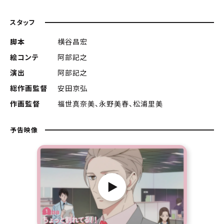
スタッフ
脚本
横谷昌宏
絵コンテ
阿部記之
演出
阿部記之
総作画監督
安田京弘
作画監督
福世真奈美、永野美春、松浦里美
予告映像