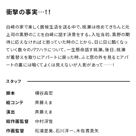
衝撃の事実…！！
白崎の家で楽しく居候生活を送る中で、桃瀬は改めてきちんと元
上司の黒野のことを白崎に話す決意をする。入社当初、黒野の期
待に応えなければと思っていた時のことから、日に日に酷くなっ
ていく数々のパワハラについて、一生懸命話す桃瀬。後日、桃瀬
が着替えを取りにアパートに戻った時、ふと窓の外を見るとアパ
ートの裏には暗くてよくは見えないが人影があって……！
スタッフ
脚本
横谷昌宏
絵コンテ
斉藤えま
演出
斉藤えま
総作画監督
中村深雪
作画監督
松浦里美、石川洋一、木佐貫真矢