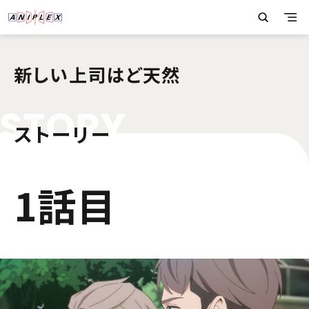
新しい上司はど天然
S
T
O
R
Y
ストーリー
1
1話目