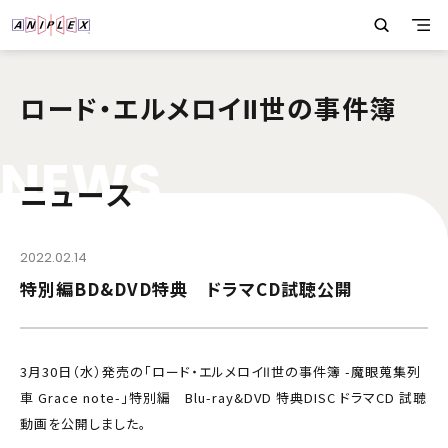
ロード・エルメロイⅡ世の事件簿
N
E
W
S
ニュース
2022.02.14
特別編BD&DVD特典 ドラマCD試聴公開
3月30日（水）発売の「ロード・エルメロイⅡ世の事件簿 -魔眼蒐集列
車 Grace note-」特別編 Blu-ray&DVD 特典DISC ドラマCD 試聴
動画を公開しました。