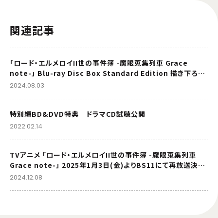
関連記事
「ロード・エルメロイII世の事件簿 -魔眼蒐集列車 Grace
note-」 Blu-ray Disc Box Standard Edition 描き下ろし
三方背BOXイラスト解禁！
2024.08.03
特別編BD&DVD特典 ドラマCD試聴公開
2022.02.14
TVアニメ 「ロード・エルメロイII世の事件簿 -魔眼蒐集列車
Grace note-」 2025年1月3日(金)よりBS11にて再放送決
定！
2024.12.08