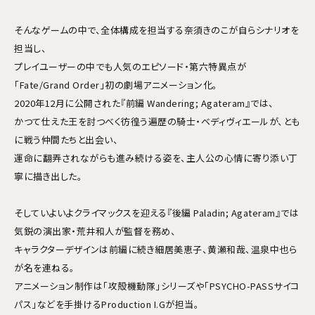
そんなゲームの中で、全体構成を担当する奈須きのこが自らシナリオを
担当し、
プレイユーザーの中でも人気のエピソード・第六特異点が
「Fate/Grand Order」初の劇場アニメーション化。
2020年12月に公開された『前編 Wandering; Agateram』では、
かつて仕えた王を討つべく彷徨う遍歴の騎士・ベディヴィエールが、とも
に戦う仲間たちと出会い、
運命に翻弄されながらも進み続ける姿を、主人公の心情に寄り添い丁
寧に描き出した。
そしていよいよクライマックスを迎える『後編 Paladin; Agateram』では
気鋭の演出家・荒井和人が監督を務め、
キャラクターデザインは前編に続き細居美恵子、黄瀬和哉、温泉中也ら
が名を連ねる。
アニメーション制作は「攻殻機動隊」シリーズや「PSYCHO-PASSサイコ
パス」などを手掛けるProduction I.Gが担当。