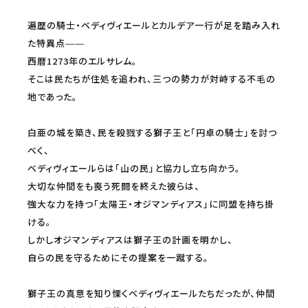
遍歴の騎士・ベディヴィエールとカルデア一行が足を踏み入れ
た特異点――
西暦1273年のエルサレム。
そこは民たちが住処を追われ、三つの勢力が対峙する不毛の
地であった。
白亜の城を築き、民を殺戮する獅子王と「円卓の騎士」を討つ
べく、
ベディヴィエールらは「山の民」と協力し立ち向かう。
大切な仲間をも喪う死闘を終えた彼らは、
強大な力を持つ「太陽王・オジマンディアス」に同盟を持ち掛
ける。
しかしオジマンディアスは獅子王の計画を明かし、
自らの民を守るためにその提案を一蹴する。
獅子王の真意を知り慄くベディヴィエールたちだったが、仲間