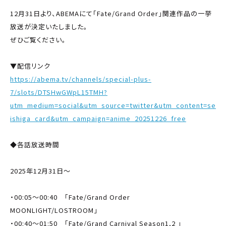
12月31日より、ABEMAにて「Fate/Grand Order」関連作品の一挙
放送が決定いたしました。
ぜひご覧ください。
▼配信リンク
https://abema.tv/channels/special-plus-
7/slots/DTSHwGWpL15TMH?
utm_medium=social&utm_source=twitter&utm_content=se
ishiga_card&utm_campaign=anime_20251226_free
◆各話放送時間
2025年12月31日～
・00:05～00:40 「Fate/Grand Order
MOONLIGHT/LOSTROOM」
・00:40～01:50 「Fate/Grand Carnival Season1,2 」