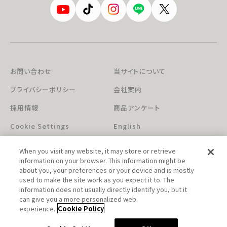
お問い合わせ
当サイトについて
プライバシーポリシー
会社案内
採用情報
商品アンケート
Cookie Settings
English
When you visit any website, it may store or retrieve
information on your browser. This information might be
about you, your preferences or your device and is mostly
used to make the site work as you expect it to. The
information does not usually directly identify you, but it
can give you a more personalized web
このホームページに掲載されている著作物の無断利用を禁じます。
experience.
Cookie Policy
© Aniplex Inc. All rights reserved.