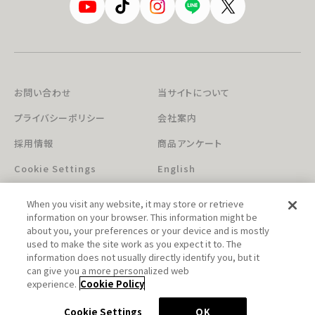
お問い合わせ
当サイトについて
プライバシーポリシー
会社案内
採用情報
商品アンケート
Cookie Settings
English
When you visit any website, it may store or retrieve
information on your browser. This information might be
about you, your preferences or your device and is mostly
used to make the site work as you expect it to. The
information does not usually directly identify you, but it
can give you a more personalized web
このホームページに掲載されている著作物の無断利用を禁じます。
experience.
Cookie Policy
© Aniplex Inc. All rights reserved.
Cookie Settings
OK